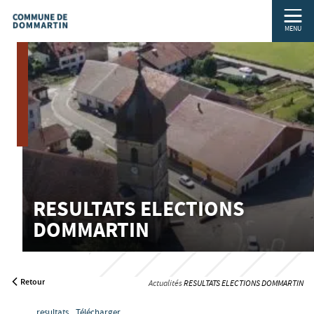
MENU
RESULTATS ELECTIONS
DOMMARTIN
Retour
Actualités
RESULTATS ELECTIONS DOMMARTIN
PART
IM
resultats
Télécharger